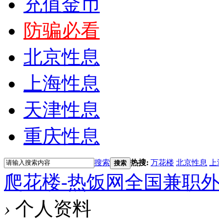
充值金币
防骗必看
北京性息
上海性息
天津性息
重庆性息
搜索
热搜:
万花楼
北京性息
上
搜索
爬花楼-热饭网全国兼职
›
个人资料