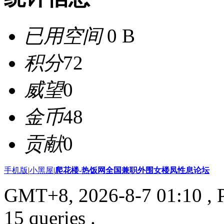
已用空间
0 B
积分
72
威望
0
金币
48
贡献
0
手机版
|
小黑屋
|
爬花楼-热饭网全国兼职外围女楼凤性息论坛
GMT+8, 2026-8-7 01:10
, 
15 queries .