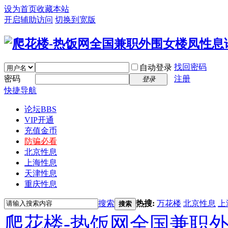
设为首页
收藏本站
开启辅助访问
切换到宽版
找回密码
自动登录
密码
注册
登录
快捷导航
论坛
BBS
VIP开通
充值金币
防骗必看
北京性息
上海性息
天津性息
重庆性息
搜索
热搜:
万花楼
北京性息
上
搜索
爬花楼-热饭网全国兼职