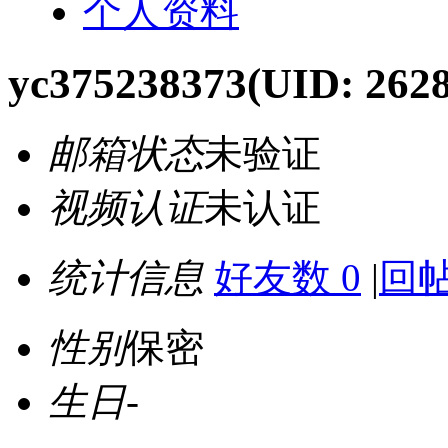
个人资料
yc375238373
(UID: 262
邮箱状态
未验证
视频认证
未认证
统计信息
好友数 0
|
回帖
性别
保密
生日
-