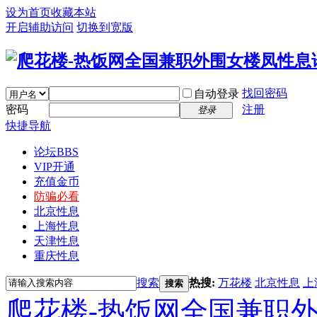
设为首页
收藏本站
开启辅助访问
切换到宽版
找回密码
自动登录
密码
注册
登录
快捷导航
论坛
BBS
VIP开通
充值金币
防骗必看
北京性息
上海性息
天津性息
重庆性息
搜索
热搜:
万花楼
北京性息
上
搜索
爬花楼-热饭网全国兼职