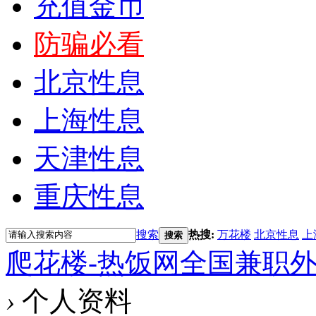
充值金币
防骗必看
北京性息
上海性息
天津性息
重庆性息
搜索
热搜:
万花楼
北京性息
上
搜索
爬花楼-热饭网全国兼职
›
个人资料