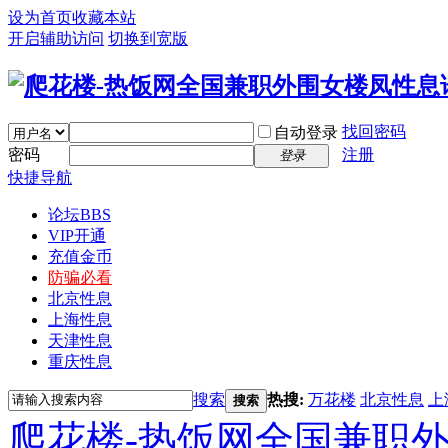
设为首页
收藏本站
开启辅助访问
切换到宽版
找回密码
自动登录
密码
注册
登录
快捷导航
论坛
BBS
VIP开通
充值金币
防骗必看
北京性息
上海性息
天津性息
重庆性息
搜索
热搜:
万花楼
北京性息
上
搜索
爬花楼-热饭网全国兼职