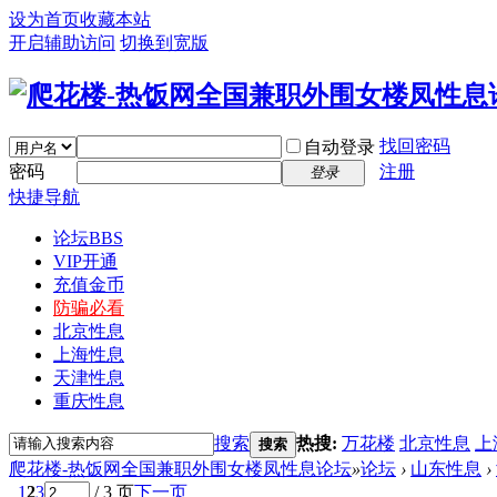
设为首页
收藏本站
开启辅助访问
切换到宽版
找回密码
自动登录
密码
注册
登录
快捷导航
论坛
BBS
VIP开通
充值金币
防骗必看
北京性息
上海性息
天津性息
重庆性息
搜索
热搜:
万花楼
北京性息
上
搜索
爬花楼-热饭网全国兼职外围女楼凤性息论坛
»
论坛
›
山东性息
›
1
2
3
/ 3 页
下一页