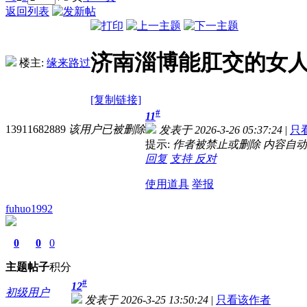
返回列表
济南淄博能肛交的女
楼主:
缘来路过
[复制链接]
#
11
13911682889
该用户已被删除
发表于 2026-3-26 05:37:24
|
只
提示:
作者被禁止或删除 内容自
回复
支持
反对
使用道具
举报
fuhuo1992
0
0
0
主题
帖子
积分
#
12
初级用户
发表于 2026-3-25 13:50:24
|
只看该作者