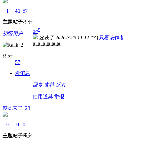
1
41
57
主题
帖子
积分
#
26
初级用户
发表于 2026-3-23 11:12:17
|
只看该作者
tttttttttttttttttttttt
积分
57
发消息
回复
支持
反对
使用道具
举报
感觉来了123
0
0
0
主题
帖子
积分