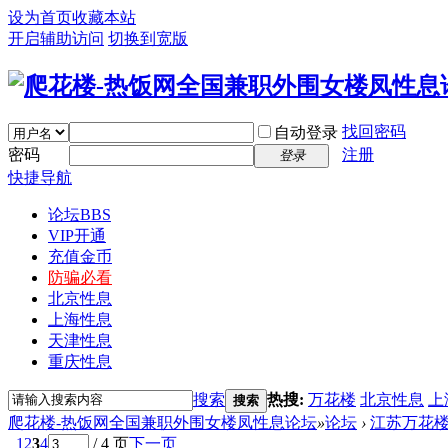
设为首页
收藏本站
开启辅助访问
切换到宽版
找回密码
自动登录
密码
注册
登录
快捷导航
论坛
BBS
VIP开通
充值金币
防骗必看
北京性息
上海性息
天津性息
重庆性息
搜索
热搜:
万花楼
北京性息
上
搜索
爬花楼-热饭网全国兼职外围女楼凤性息论坛
»
论坛
›
江苏万花
1
2
3
4
/ 4 页
下一页