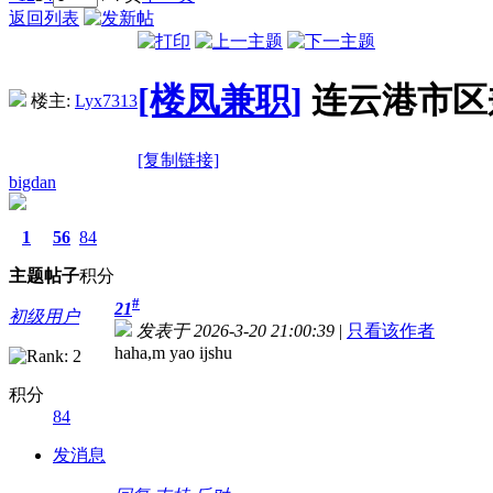
返回列表
[楼凤兼职]
连云港市区
楼主:
Lyx7313
[复制链接]
bigdan
1
56
84
主题
帖子
积分
#
21
初级用户
发表于 2026-3-20 21:00:39
|
只看该作者
haha,m yao ijshu
积分
84
发消息