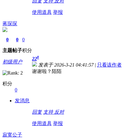
回复
支持
反对
使用道具
举报
蒋琛琛
0
0
0
主题
帖子
积分
#
22
初级用户
发表于 2026-3-21 04:41:57
|
只看该作者
谢谢啦？陌陌
积分
0
发消息
回复
支持
反对
使用道具
举报
寂寞公子