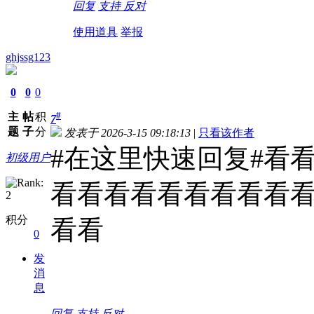
回复
支持
反对
使用道具
举报
ghjssg123
0
0
0
#
主
帖
积
7
题
子
分
发表于 2026-3-15 09:18:13
|
只看该作者
#在这里快速回复#看
初级用户
看看看看看看看看看
积分
看看
0
发
消
息
回复
支持
反对