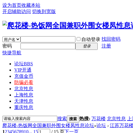
设为首页
收藏本站
开启辅助访问
切换到宽版
找回密码
自动登录
密码
注册
登录
快捷导航
论坛
BBS
VIP开通
充值金币
防骗必看
北京性息
上海性息
天津性息
重庆性息
搜索
热搜:
万花楼
北京性息
上
搜索
爬花楼-热饭网全国兼职外围女楼凤性息论坛
»
论坛
›
江苏万花
1
2
3
4
5
6
7
8
9
10
... 15
/ 15 页
下一页