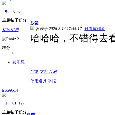
0
0
0
主题
帖子
积分
沙发
发表于 2026-3-14 17:55:17
|
只看该作者
初级用户
哈哈哈，不错得去
积分
0
发消息
回复
支持
反对
使用道具
举报
lstk99514
1
81
127
主题
帖子
积分
板凳