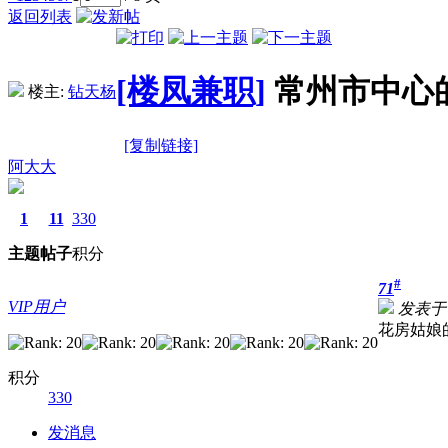
返回列表
[楼凤兼职]
常州市中心
楼主:
钻天杨
[复制链接]
阿大大
1
11
330
主题
帖子
积分
#
71
VIP用户
发表于 20
花房姑娘
积分
330
发消息