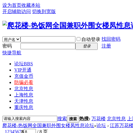
设为首页
收藏本站
开启辅助访问
切换到宽版
找回密码
自动登录
密码
注册
登录
快捷导航
论坛
BBS
VIP开通
充值金币
防骗必看
北京性息
上海性息
天津性息
重庆性息
搜索
热搜:
万花楼
北京性息
上
搜索
爬花楼-热饭网全国兼职外围女楼凤性息论坛
»
论坛
›
江苏万花
1
2
3
4
5
6
7
8
/ 8 页