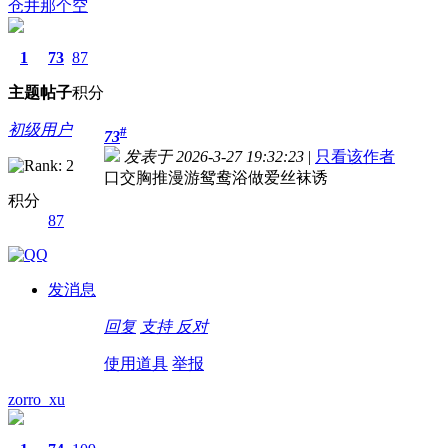
仓井那个空
1
73
87
主题
帖子
积分
初级用户
#
73
发表于 2026-3-27 19:32:23
|
只看该作者
口交胸推漫游鸳鸯浴做爱丝袜诱
积分
87
发消息
回复
支持
反对
使用道具
举报
zorro_xu