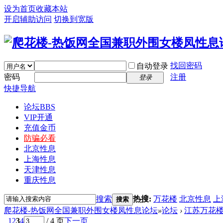
设为首页
收藏本站
开启辅助访问
切换到宽版
找回密码
自动登录
密码
注册
登录
快捷导航
论坛
BBS
VIP开通
充值金币
防骗必看
北京性息
上海性息
天津性息
重庆性息
搜索
热搜:
万花楼
北京性息
上
搜索
爬花楼-热饭网全国兼职外围女楼凤性息论坛
»
论坛
›
江苏万花
1
2
3
4
/ 4 页
下一页