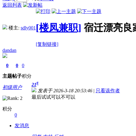
返回列表
[楼凤兼职]
宿迁漂亮良
楼主:
sdly001
[复制链接]
dandan
0
0
0
主题
帖子
积分
#
21
初级用户
发表于 2026-3-18 20:53:46
|
只看该作者
最后试试可以不可以
积分
0
发消息