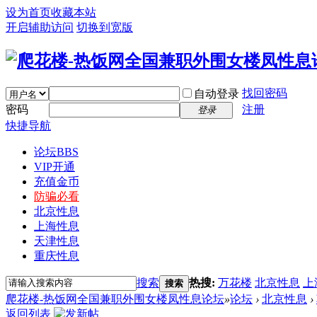
设为首页
收藏本站
开启辅助访问
切换到宽版
找回密码
自动登录
密码
注册
登录
快捷导航
论坛
BBS
VIP开通
充值金币
防骗必看
北京性息
上海性息
天津性息
重庆性息
搜索
热搜:
万花楼
北京性息
上
搜索
爬花楼-热饭网全国兼职外围女楼凤性息论坛
»
论坛
›
北京性息
›
返回列表