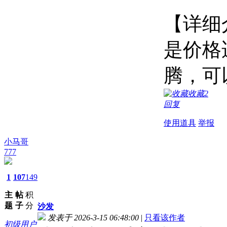
【详
是价格
腾，可
收藏
2
回复
使用道具
举报
小马哥
777
1
107
149
主
帖
积
题
子
分
沙发
发表于 2026-3-15 06:48:00
|
只看该作者
初级用户