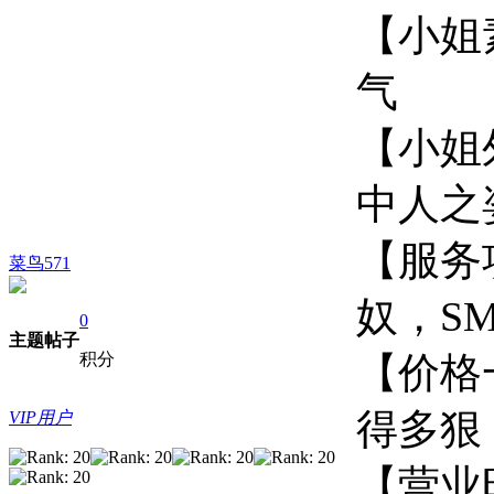
【小姐
【小姐
中
【服务
菜鸟571
奴
0
主题
帖子
积分
【价格一
得多
VIP用户
【营业