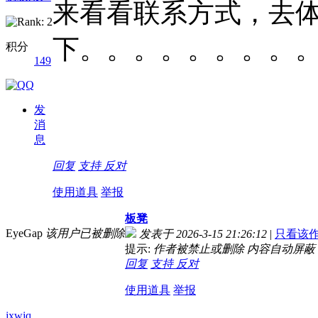
来看看联系方式，去
下。。。。。。。。
积分
149
发
消
息
回复
支持
反对
使用道具
举报
板凳
EyeGap
该用户已被删除
发表于 2026-3-15 21:26:12
|
只看该
提示:
作者被禁止或删除 内容自动屏蔽
回复
支持
反对
使用道具
举报
jxwjq