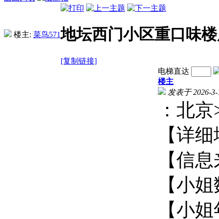
地坛西门小区重口味楼
楼主:
菜鸟571
[复制链接]
电梯直达
楼主
发表于 2026-3-1
：北
【详
【信
【小
【小