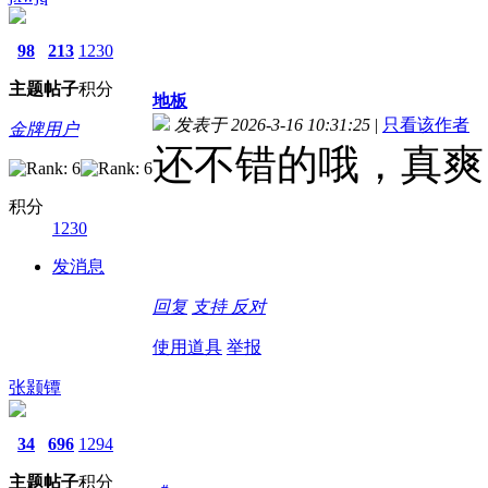
98
213
1230
主题
帖子
积分
地板
发表于 2026-3-16 10:31:25
|
只看该作者
金牌用户
还不错的哦，真爽
积分
1230
发消息
回复
支持
反对
使用道具
举报
张颢镡
34
696
1294
主题
帖子
积分