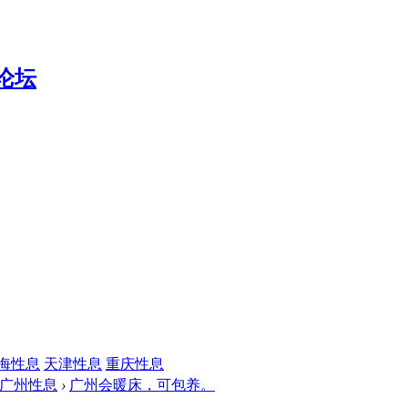
海性息
天津性息
重庆性息
广州性息
›
广州会暖床，可包养。