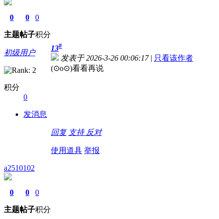
0
0
0
主题
帖子
积分
#
13
初级用户
发表于 2026-3-26 00:06:17
|
只看该作者
(⊙o⊙)看看再说
积分
0
发消息
回复
支持
反对
使用道具
举报
a2510102
0
0
0
主题
帖子
积分