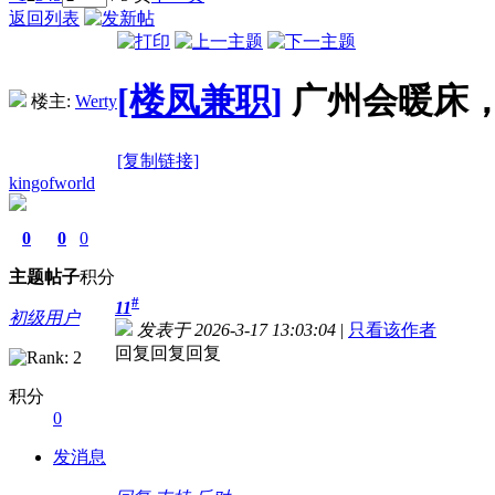
返回列表
[楼凤兼职]
广州会暖床
楼主:
Werty
[复制链接]
kingofworld
0
0
0
主题
帖子
积分
#
11
初级用户
发表于 2026-3-17 13:03:04
|
只看该作者
回复回复回复
积分
0
发消息