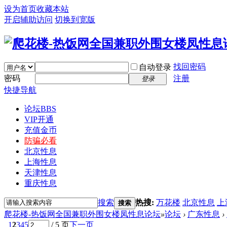
设为首页
收藏本站
开启辅助访问
切换到宽版
找回密码
自动登录
密码
注册
登录
快捷导航
论坛
BBS
VIP开通
充值金币
防骗必看
北京性息
上海性息
天津性息
重庆性息
搜索
热搜:
万花楼
北京性息
上
搜索
爬花楼-热饭网全国兼职外围女楼凤性息论坛
»
论坛
›
广东性息
›
1
2
3
4
5
/ 5 页
下一页