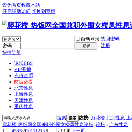
设为首页
收藏本站
开启辅助访问
切换到宽版
找回密码
自动登录
密码
注册
登录
快捷导航
论坛
BBS
VIP开通
充值金币
防骗必看
北京性息
上海性息
天津性息
重庆性息
搜索
热搜:
万花楼
北京性息
上
搜索
爬花楼-热饭网全国兼职外围女楼凤性息论坛
»
论坛
›
广东性息
›
1 ...
4
5
6
7
8
9
10
11
12
13
/ 13 页
下一页