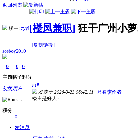
返回列表
[楼凤兼职]
狂干广州小萝
楼主:
zyyl
[复制链接]
sosboy2010
0
0
0
主题
帖子
积分
#
81
初级用户
发表于 2026-3-23 06:42:11
|
只看该作者
楼主是好人~
积分
0
发消息