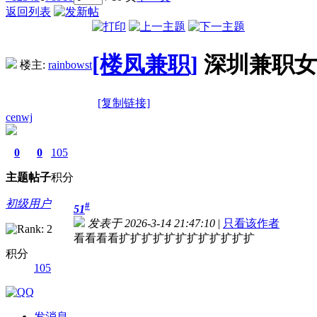
返回列表
[楼凤兼职]
深圳兼职女
楼主:
rainbowst
[复制链接]
cenwj
0
0
105
主题
帖子
积分
初级用户
#
51
发表于 2026-3-14 21:47:10
|
只看该作者
看看看看扩扩扩扩扩扩扩扩扩扩扩扩
积分
105
发消息