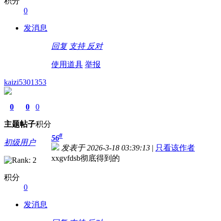
积分
0
发消息
回复
支持
反对
使用道具
举报
kaizi5301353
0
0
0
主题
帖子
积分
#
56
初级用户
发表于 2026-3-18 03:39:13
|
只看该作者
xxgvfdsb彻底得到的
积分
0
发消息