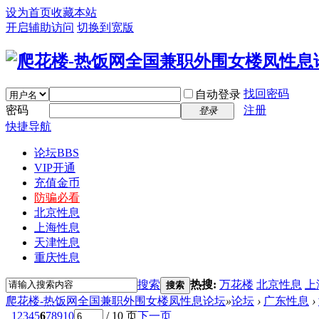
设为首页
收藏本站
开启辅助访问
切换到宽版
找回密码
自动登录
密码
注册
登录
快捷导航
论坛
BBS
VIP开通
充值金币
防骗必看
北京性息
上海性息
天津性息
重庆性息
搜索
热搜:
万花楼
北京性息
上
搜索
爬花楼-热饭网全国兼职外围女楼凤性息论坛
»
论坛
›
广东性息
›
1
2
3
4
5
6
7
8
9
10
/ 10 页
下一页