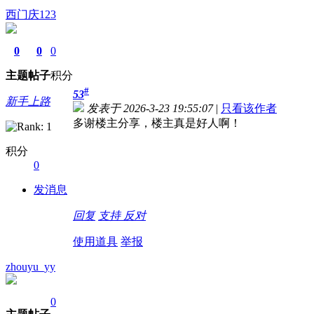
西门庆123
0
0
0
主题
帖子
积分
#
53
新手上路
发表于 2026-3-23 19:55:07
|
只看该作者
多谢楼主分享，楼主真是好人啊！
积分
0
发消息
回复
支持
反对
使用道具
举报
zhouyu_yy
0