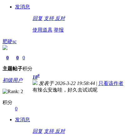
发消息
回复
支持
反对
使用道具
举报
肥硬sc
0
0
0
主题
帖子
积分
#
18
初级用户
发表于 2026-3-22 19:58:44
|
只看该作者
有辣么安逸哇，好久去试试呢
积分
0
发消息
回复
支持
反对