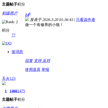
主题
帖子
积分
初级用户
#
14
发表于 2026-3-20 01:36:43
|
只看该作者
做一个有修养的小狼！
积分
77
发消息
回复
支持
反对
使用道具
举报
天火123
1
1466
1475
主题
帖子
积分