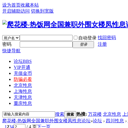
设为首页
收藏本站
开启辅助访问
切换到宽版
找回密码
自动登录
密码
注册
登录
快捷导航
论坛
BBS
VIP开通
充值金币
防骗必看
北京性息
上海性息
天津性息
重庆性息
搜索
热搜:
万花楼
北京性息
上
搜索
爬花楼-热饭网全国兼职外围女楼凤性息论坛
»
论坛
›
四川性息
›
1
2
3
4
/ 4 页
下一页