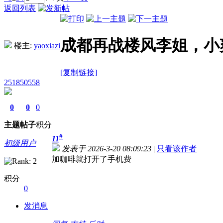
返回列表
成都再战楼风李姐，小
楼主:
yaoxiazi
[复制链接]
251850558
0
0
0
主题
帖子
积分
#
11
初级用户
发表于 2026-3-20 08:09:23
|
只看该作者
加咖啡就打开了手机费
积分
0
发消息