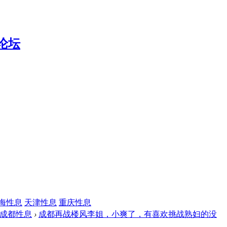
海性息
天津性息
重庆性息
成都性息
›
成都再战楼风李姐，小爽了，有喜欢挑战熟妇的没