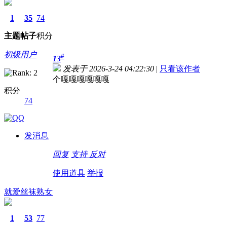
1
35
74
主题
帖子
积分
初级用户
#
13
发表于 2026-3-24 04:22:30
|
只看该作者
个嘎嘎嘎嘎嘎嘎
积分
74
发消息
回复
支持
反对
使用道具
举报
就爱丝袜熟女
1
53
77