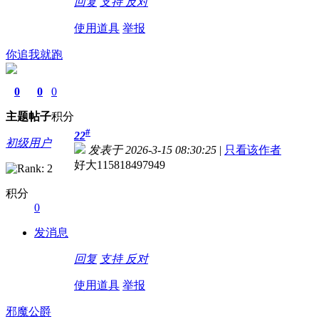
回复
支持
反对
使用道具
举报
你追我就跑
0
0
0
主题
帖子
积分
#
22
初级用户
发表于 2026-3-15 08:30:25
|
只看该作者
好大115818497949
积分
0
发消息
回复
支持
反对
使用道具
举报
邪魔公爵