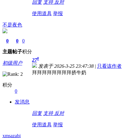
回复
支持
反对
使用道具
举报
不是夜色
0
0
0
主题
帖子
积分
#
27
初级用户
发表于 2026-3-25 23:47:38
|
只看该作者
拜拜拜拜拜拜拜拜挤牛奶
积分
0
发消息
回复
支持
反对
使用道具
举报
xmsazabi