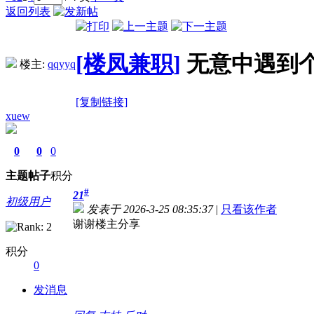
返回列表
[楼凤兼职]
无意中遇到
楼主:
qqyyq
[复制链接]
xuew
0
0
0
主题
帖子
积分
#
21
初级用户
发表于 2026-3-25 08:35:37
|
只看该作者
谢谢楼主分享
积分
0
发消息