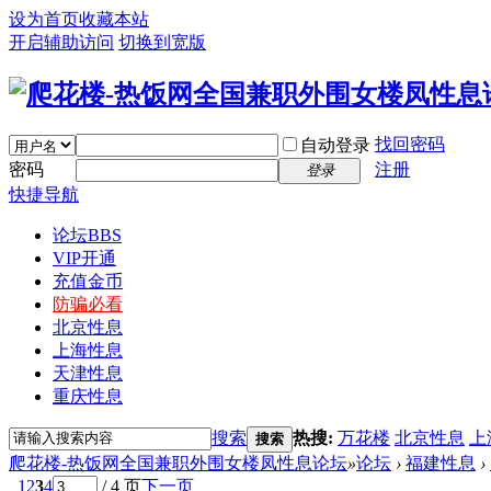
设为首页
收藏本站
开启辅助访问
切换到宽版
找回密码
自动登录
密码
注册
登录
快捷导航
论坛
BBS
VIP开通
充值金币
防骗必看
北京性息
上海性息
天津性息
重庆性息
搜索
热搜:
万花楼
北京性息
上
搜索
爬花楼-热饭网全国兼职外围女楼凤性息论坛
»
论坛
›
福建性息
›
1
2
3
4
/ 4 页
下一页