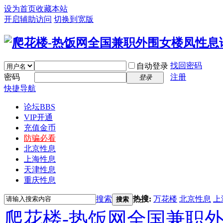
设为首页
收藏本站
开启辅助访问
切换到宽版
找回密码
自动登录
密码
注册
登录
快捷导航
论坛
BBS
VIP开通
充值金币
防骗必看
北京性息
上海性息
天津性息
重庆性息
搜索
热搜:
万花楼
北京性息
上
搜索
爬花楼-热饭网全国兼职