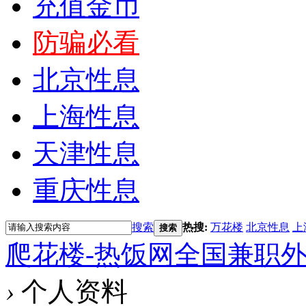
充值金币
防骗必看
北京性息
上海性息
天津性息
重庆性息
搜索
热搜:
万花楼
北京性息
上
搜索
爬花楼-热饭网全国兼职
›
个人资料