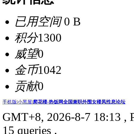
已用空间
0 B
积分
1300
威望
0
金币
1042
贡献
0
手机版
|
小黑屋
|
爬花楼-热饭网全国兼职外围女楼凤性息论坛
GMT+8, 2026-8-7 18:13
, 
15 queries .