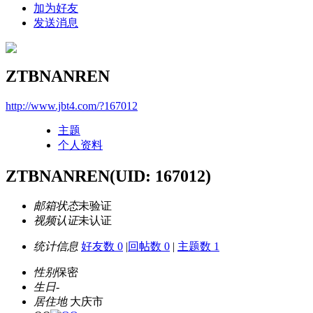
加为好友
发送消息
ZTBNANREN
http://www.jbt4.com/?167012
主题
个人资料
ZTBNANREN
(UID: 167012)
邮箱状态
未验证
视频认证
未认证
统计信息
好友数 0
|
回帖数 0
|
主题数 1
性别
保密
生日
-
居住地
大庆市