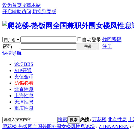
设为首页
收藏本站
开启辅助访问
切换到宽版
找回密码
自动登录
密码
注册
登录
快捷导航
论坛
BBS
VIP开通
充值金币
防骗必看
北京性息
上海性息
天津性息
重庆性息
搜索
热搜:
万花楼
北京性息
上
搜索
爬花楼-热饭网全国兼职外围女楼凤性息论坛
›
ZTBNANREN
›