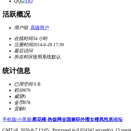
QQ
活跃概况
用户组
高级用户
在线时间
34 小时
注册时间
2014-6-28 17:39
最后访问
所在时区
使用系统默认
统计信息
已用空间
0 B
积分
879
威望
0
金币
878
贡献
0
手机版
|
小黑屋
|
爬花楼-热饭网全国兼职外围女楼凤性息论坛
GMT+8, 2026-8-7 13:05
, Processed in 0.024342 second(s), 15 querie