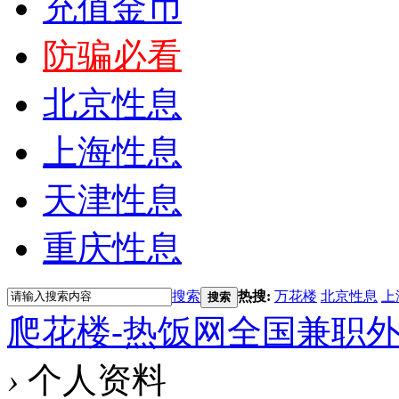
充值金币
防骗必看
北京性息
上海性息
天津性息
重庆性息
搜索
热搜:
万花楼
北京性息
上
搜索
爬花楼-热饭网全国兼职
›
个人资料