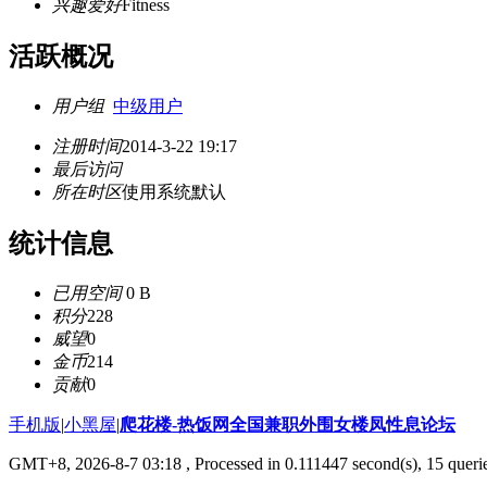
兴趣爱好
Fitness
活跃概况
用户组
中级用户
注册时间
2014-3-22 19:17
最后访问
所在时区
使用系统默认
统计信息
已用空间
0 B
积分
228
威望
0
金币
214
贡献
0
手机版
|
小黑屋
|
爬花楼-热饭网全国兼职外围女楼凤性息论坛
GMT+8, 2026-8-7 03:18
, Processed in 0.111447 second(s), 15 querie