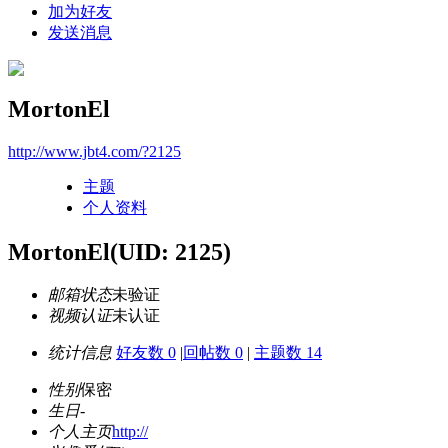
加为好友
发送消息
MortonEl
http://www.jbt4.com/?2125
主题
个人资料
MortonEl
(UID: 2125)
邮箱状态
未验证
视频认证
未认证
统计信息
好友数 0
|
回帖数 0
|
主题数 14
性别
保密
生日
-
个人主页
http://