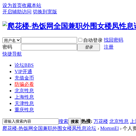
设为首页
收藏本站
开启辅助访问
切换到宽版
找回密码
自动登录
密码
注册
登录
快捷导航
论坛
BBS
VIP开通
充值金币
防骗必看
北京性息
上海性息
天津性息
重庆性息
搜索
热搜:
万花楼
北京性息
上
搜索
爬花楼-热饭网全国兼职外围女楼凤性息论坛
›
MortonEl
›
个人