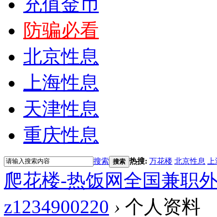
充值金币
防骗必看
北京性息
上海性息
天津性息
重庆性息
搜索
热搜:
万花楼
北京性息
上
搜索
爬花楼-热饭网全国兼职
z1234900220
›
个人资料