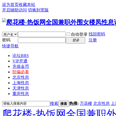
设为首页
收藏本站
开启辅助访问
切换到宽版
找回密码
自动登录
密码
注册
登录
快捷导航
论坛
BBS
VIP开通
充值金币
防骗必看
北京性息
上海性息
天津性息
重庆性息
搜索
热搜:
万花楼
北京性息
上
搜索
爬花楼-热饭网全国兼职