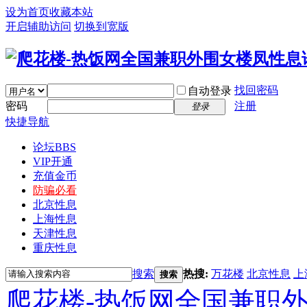
设为首页
收藏本站
开启辅助访问
切换到宽版
找回密码
自动登录
密码
注册
登录
快捷导航
论坛
BBS
VIP开通
充值金币
防骗必看
北京性息
上海性息
天津性息
重庆性息
搜索
热搜:
万花楼
北京性息
上
搜索
爬花楼-热饭网全国兼职