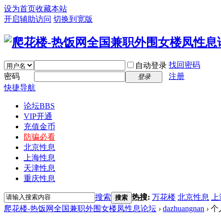
设为首页
收藏本站
开启辅助访问
切换到宽版
找回密码
自动登录
密码
注册
登录
快捷导航
论坛
BBS
VIP开通
充值金币
防骗必看
北京性息
上海性息
天津性息
重庆性息
搜索
热搜:
万花楼
北京性息
上
搜索
爬花楼-热饭网全国兼职外围女楼凤性息论坛
›
dazhuangnan
›
个