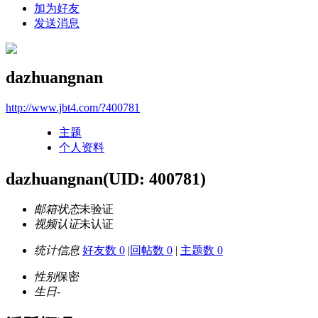
加为好友
发送消息
dazhuangnan
http://www.jbt4.com/?400781
主题
个人资料
dazhuangnan
(UID: 400781)
邮箱状态
未验证
视频认证
未认证
统计信息
好友数 0
|
回帖数 0
|
主题数 0
性别
保密
生日
-