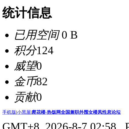
统计信息
已用空间
0 B
积分
124
威望
0
金币
82
贡献
0
手机版
|
小黑屋
|
爬花楼-热饭网全国兼职外围女楼凤性息论坛
GMT+8, 2026-8-7 02:58
, 