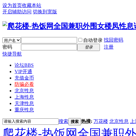
设为首页
收藏本站
开启辅助访问
切换到宽版
找回密码
自动登录
密码
注册
登录
快捷导航
论坛
BBS
VIP开通
充值金币
防骗必看
北京性息
上海性息
天津性息
重庆性息
搜索
热搜:
万花楼
北京性息
上
搜索
爬花楼-热饭网全国兼职