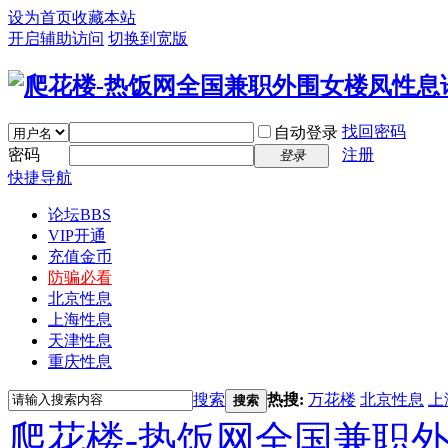
设为首页
收藏本站
开启辅助访问
切换到宽版
找回密码
自动登录
密码
注册
登录
快捷导航
论坛
BBS
VIP开通
充值金币
防骗必看
北京性息
上海性息
天津性息
重庆性息
搜索
热搜:
万花楼
北京性息
上
搜索
爬花楼-热饭网全国兼职