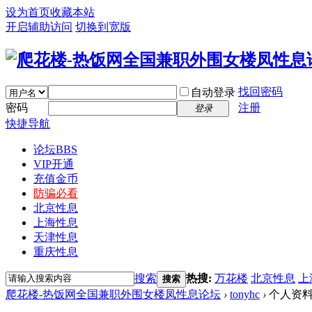
设为首页
收藏本站
开启辅助访问
切换到宽版
找回密码
自动登录
密码
注册
登录
快捷导航
论坛
BBS
VIP开通
充值金币
防骗必看
北京性息
上海性息
天津性息
重庆性息
搜索
热搜:
万花楼
北京性息
上
搜索
爬花楼-热饭网全国兼职外围女楼凤性息论坛
›
tonyhc
›
个人资