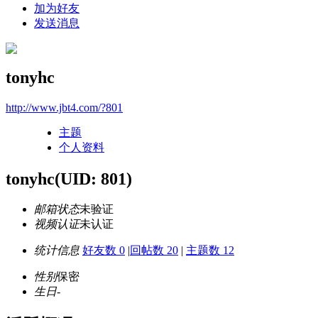
加为好友
发送消息
tonyhc
http://www.jbt4.com/?801
主题
个人资料
tonyhc
(UID: 801)
邮箱状态
未验证
视频认证
未认证
统计信息
好友数 0
|
回帖数 20
|
主题数 12
性别
保密
生日
-