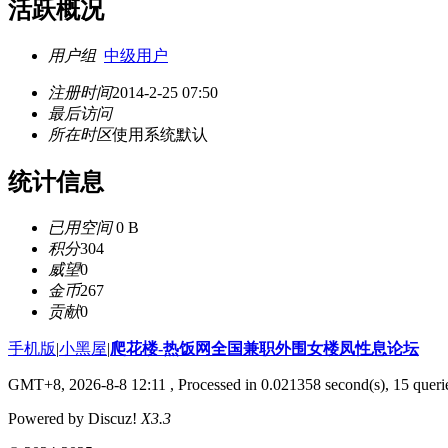
活跃概况
用户组
中级用户
注册时间
2014-2-25 07:50
最后访问
所在时区
使用系统默认
统计信息
已用空间
0 B
积分
304
威望
0
金币
267
贡献
0
手机版
|
小黑屋
|
爬花楼-热饭网全国兼职外围女楼凤性息论坛
GMT+8, 2026-8-8 12:11
, Processed in 0.021358 second(s), 15 querie
Powered by Discuz!
X3.3