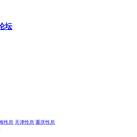
海性息
天津性息
重庆性息
料