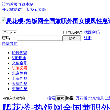
设为首页
收藏本站
开启辅助访问
切换到宽版
找回密码
自动登录
密码
注册
登录
快捷导航
论坛
BBS
VIP开通
充值金币
防骗必看
北京性息
上海性息
天津性息
重庆性息
搜索
热搜:
万花楼
北京性息
上
搜索
爬花楼-热饭网全国兼职