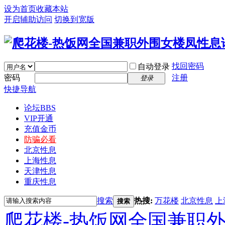
设为首页
收藏本站
开启辅助访问
切换到宽版
找回密码
自动登录
密码
注册
登录
快捷导航
论坛
BBS
VIP开通
充值金币
防骗必看
北京性息
上海性息
天津性息
重庆性息
搜索
热搜:
万花楼
北京性息
上
搜索
爬花楼-热饭网全国兼职