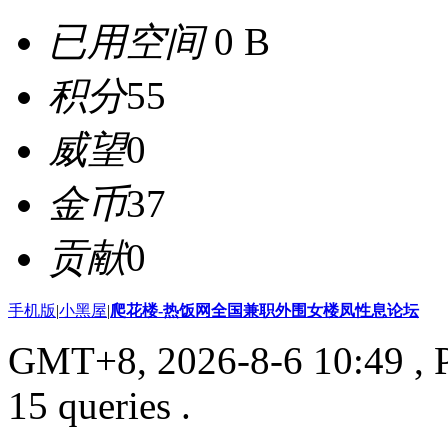
已用空间
0 B
积分
55
威望
0
金币
37
贡献
0
手机版
|
小黑屋
|
爬花楼-热饭网全国兼职外围女楼凤性息论坛
GMT+8, 2026-8-6 10:49
, 
15 queries .