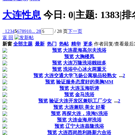
大连性息
今日:
0
|
主题:
1383
|
排
1
2
3
4
5
6
7
8
9
10
... 28
/ 28 页
下一页
返 回
新窗
全部主题
最新
热门
热帖
精华
更多
作者
回复/查看
最后
预览
大连星海高尔夫洗浴
预览
大胸楼凤
预览
大连万隆洗浴靓妞多
预览
洗浴中心冰火两重天
预览
大连交通大学飞扬公寓极品轻熟女
...
2
预览
验证服务态度好的美胸MM
预览
大连玉海听涛
预览
金马洗浴
预览
验证大连开发区兼职工厂少女
...
2
预览
大连兼职 美女 好看
预览
再探大连，浪淘S洗浴
预览
大连金海岸洗浴
预览
辽宁大连昌隆洗浴
预览
大连西岗胜利路新六合浴