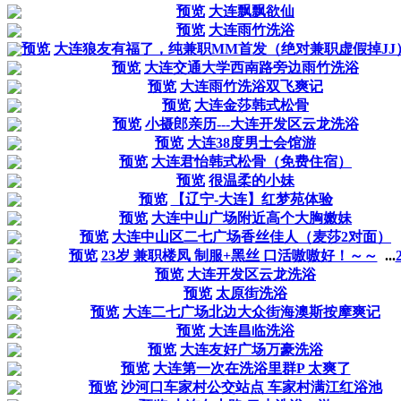
预览
大连飘飘欲仙
预览
大连雨竹洗浴
预览
大连狼友有福了，纯兼职MM首发（绝对兼职虚假掉JJ
预览
大连交通大学西南路旁边雨竹洗浴
预览
大连雨竹洗浴双飞爽记
预览
大连金莎韩式松骨
预览
小摄郎亲历---大连开发区云龙洗浴
预览
大连38度男士会馆游
预览
大连君怡韩式松骨（免费住宿）
预览
很温柔的小妹
预览
【辽宁-大连】红梦苑体验
预览
大连中山广场附近高个大胸嫩妹
预览
大连中山区二七广场香丝佳人（麦莎2对面）
预览
23岁 兼职楼凤 制服+黑丝 口活嗷嗷好！～～
...
预览
大连开发区云龙洗浴
预览
太原街洗浴
预览
大连二七广场北边大众街海澳斯按摩爽记
预览
大连昌临洗浴
预览
大连友好广场万豪洗浴
预览
大连第一次在洗浴里群P 太爽了
预览
沙河口车家村公交站点 车家村满江红浴池