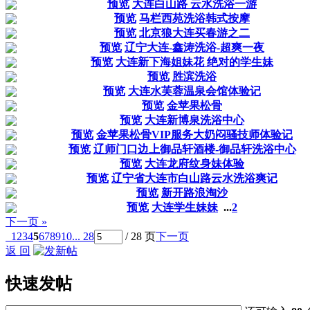
预览
大连白山路 云水洗浴一游
预览
马栏西苑洗浴韩式按摩
预览
北京狼大连买春游之二
预览
辽宁大连-鑫涛洗浴-超爽一夜
预览
大连新下海姐妹花 绝对的学生妹
预览
胜滨洗浴
预览
大连水芙蓉温泉会馆体验记
预览
金苹果松骨
预览
大连新博泉洗浴中心
预览
金苹果松骨VIP服务大奶闷骚技师体验记
预览
辽师门口边上御品轩酒楼-御品轩洗浴中心
预览
大连龙府纹身妹体验
预览
辽宁省大连市白山路云水洗浴爽记
预览
新开路浪淘沙
预览
大连学生妹妹
...
2
下一页 »
1
2
3
4
5
6
7
8
9
10
... 28
/ 28 页
下一页
返 回
快速发帖