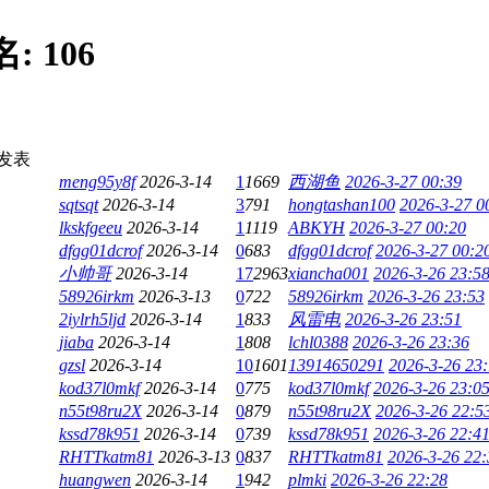
名:
106
发表
meng95y8f
2026-3-14
1
1669
西湖鱼
2026-3-27 00:39
sqtsqt
2026-3-14
3
791
hongtashan100
2026-3-27 0
lkskfgeeu
2026-3-14
1
1119
ABKYH
2026-3-27 00:20
dfgg01dcrof
2026-3-14
0
683
dfgg01dcrof
2026-3-27 00:2
小帅哥
2026-3-14
17
2963
xiancha001
2026-3-26 23:5
58926irkm
2026-3-13
0
722
58926irkm
2026-3-26 23:53
2iylrh5ljd
2026-3-14
1
833
风雷电
2026-3-26 23:51
jiaba
2026-3-14
1
808
lchl0388
2026-3-26 23:36
gzsl
2026-3-14
10
1601
13914650291
2026-3-26 23
kod37l0mkf
2026-3-14
0
775
kod37l0mkf
2026-3-26 23:0
n55t98ru2X
2026-3-14
0
879
n55t98ru2X
2026-3-26 22:5
kssd78k951
2026-3-14
0
739
kssd78k951
2026-3-26 22:4
RHTTkatm81
2026-3-13
0
837
RHTTkatm81
2026-3-26 22:
huangwen
2026-3-14
1
942
plmki
2026-3-26 22:28