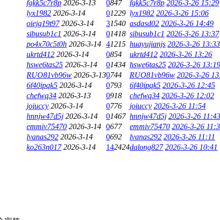
fgkk5c7r8p
2026-3-13
0
847
fgkk5c7r8p
2026-3-26 15:29
lyx1982
2026-3-14
0
1229
lyx1982
2026-3-26 15:06
oiejg19t97
2026-3-14
3
1540
asdasd02
2026-3-26 14:49
sibusub1c1
2026-3-14
0
1418
sibusub1c1
2026-3-26 13:37
po4x70c5t0h
2026-3-14
4
1215
huayujianjs
2026-3-26 13:33
ukrtd412
2026-3-14
0
854
ukrtd412
2026-3-26 13:26
hswe6tas25
2026-3-14
0
1434
hswe6tas25
2026-3-26 13:1
RUO81vb96w
2026-3-13
0
744
RUO81vb96w
2026-3-26 13
6f40ipqk5
2026-3-14
0
793
6f40ipqk5
2026-3-26 12:45
chefwq34
2026-3-13
0
918
chefwq34
2026-3-26 12:02
joiuccy
2026-3-14
0
776
joiuccy
2026-3-26 11:54
hnnjw47d5j
2026-3-14
0
1467
hnnjw47d5j
2026-3-26 11:4
emmiv75470
2026-3-14
0
677
emmiv75470
2026-3-26 11:
lvanas292
2026-3-14
0
692
lvanas292
2026-3-26 11:11
ko263n017
2026-3-14
14
2424
dalong827
2026-3-26 10:41