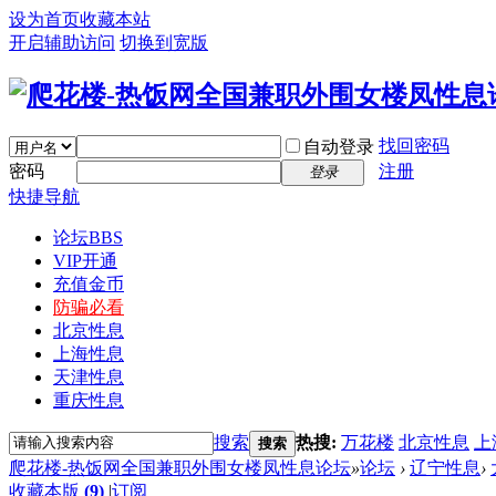
设为首页
收藏本站
开启辅助访问
切换到宽版
找回密码
自动登录
密码
注册
登录
快捷导航
论坛
BBS
VIP开通
充值金币
防骗必看
北京性息
上海性息
天津性息
重庆性息
搜索
热搜:
万花楼
北京性息
上
搜索
爬花楼-热饭网全国兼职外围女楼凤性息论坛
»
论坛
›
辽宁性息
›
收藏本版
(
9
)
|
订阅