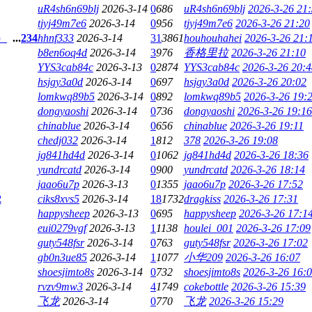
uR4sh6n69blj
2026-3-14
0
686
uR4sh6n69blj
2026-3-26 21
tjyj49m7e6
2026-3-14
0
956
tjyj49m7e6
2026-3-26 21:20
）
...
2
3
4
hhnf333
2026-3-14
31
3861
houhouhahei
2026-3-26 21:
b8en6oq4d
2026-3-14
3
976
香格里拉
2026-3-26 21:10
YYS3cab84c
2026-3-13
0
2874
YYS3cab84c
2026-3-26 20:4
hsjgy3a0d
2026-3-14
0
697
hsjgy3a0d
2026-3-26 20:02
lomkwq89b5
2026-3-14
0
892
lomkwq89b5
2026-3-26 19:
dongyaoshi
2026-3-14
0
736
dongyaoshi
2026-3-26 19:16
chinablue
2026-3-14
0
656
chinablue
2026-3-26 19:11
chedj032
2026-3-14
1
812
378
2026-3-26 19:08
jg841hd4d
2026-3-14
0
1062
jg841hd4d
2026-3-26 18:36
yundrcatd
2026-3-14
0
900
yundrcatd
2026-3-26 18:14
jaao6u7p
2026-3-13
0
1355
jaao6u7p
2026-3-26 17:52
2
ciks8xvs5
2026-3-14
18
1732
dragkiss
2026-3-26 17:31
happysheep
2026-3-13
0
695
happysheep
2026-3-26 17:1
eui0279vgf
2026-3-13
1
1138
houlei_001
2026-3-26 17:09
guty548fsr
2026-3-14
0
763
guty548fsr
2026-3-26 17:02
gb0n3ue85
2026-3-14
1
1077
小华209
2026-3-26 16:07
shoesjimto8s
2026-3-14
0
732
shoesjimto8s
2026-3-26 16:
rvzv9mw3
2026-3-14
4
1749
cokebottle
2026-3-26 15:39
飞龙
2026-3-14
0
770
飞龙
2026-3-26 15:29