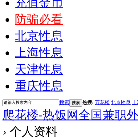
充值金币
防骗必看
北京性息
上海性息
天津性息
重庆性息
搜索
热搜:
万花楼
北京性息
上
搜索
爬花楼-热饭网全国兼职
›
个人资料