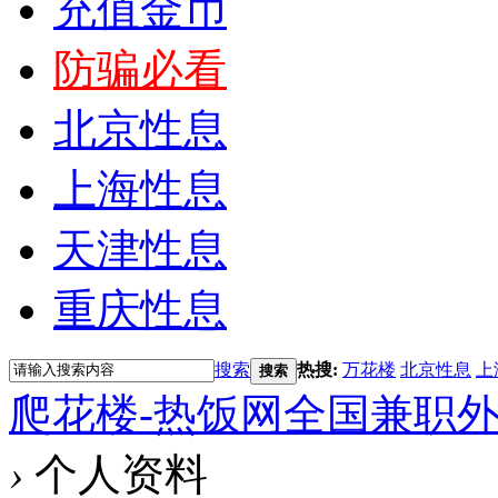
充值金币
防骗必看
北京性息
上海性息
天津性息
重庆性息
搜索
热搜:
万花楼
北京性息
上
搜索
爬花楼-热饭网全国兼职
›
个人资料