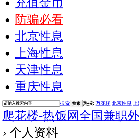
充值金币
防骗必看
北京性息
上海性息
天津性息
重庆性息
搜索
热搜:
万花楼
北京性息
上
搜索
爬花楼-热饭网全国兼职
›
个人资料