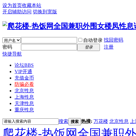
设为首页
收藏本站
开启辅助访问
切换到宽版
找回密码
自动登录
密码
注册
登录
快捷导航
论坛
BBS
VIP开通
充值金币
防骗必看
北京性息
上海性息
天津性息
重庆性息
搜索
热搜:
万花楼
北京性息
上
搜索
爬花楼-热饭网全国兼职