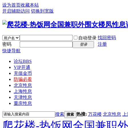
设为首页
收藏本站
开启辅助访问
切换到宽版
找回密码
自动登录
密码
注册
登录
快捷导航
论坛
BBS
VIP开通
充值金币
防骗必看
北京性息
上海性息
天津性息
重庆性息
搜索
热搜:
万花楼
北京性息
上
搜索
爬花楼-热饭网全国兼职