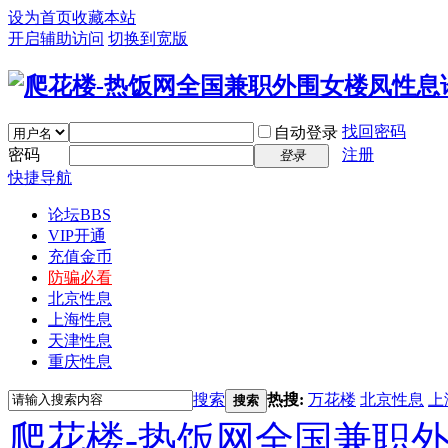
设为首页
收藏本站
开启辅助访问
切换到宽版
找回密码
自动登录
密码
注册
登录
快捷导航
论坛
BBS
VIP开通
充值金币
防骗必看
北京性息
上海性息
天津性息
重庆性息
搜索
热搜:
万花楼
北京性息
上
搜索
爬花楼-热饭网全国兼职