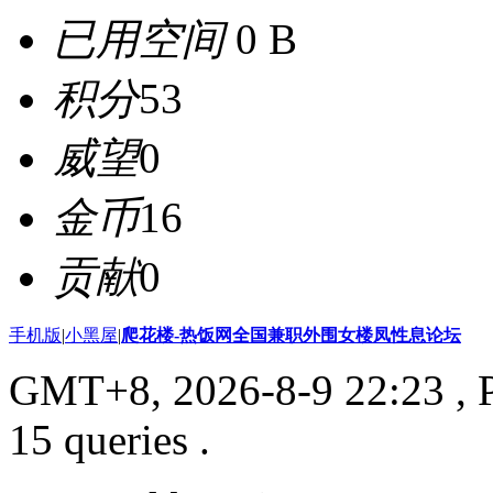
已用空间
0 B
积分
53
威望
0
金币
16
贡献
0
手机版
|
小黑屋
|
爬花楼-热饭网全国兼职外围女楼凤性息论坛
GMT+8, 2026-8-9 22:23
, 
15 queries .