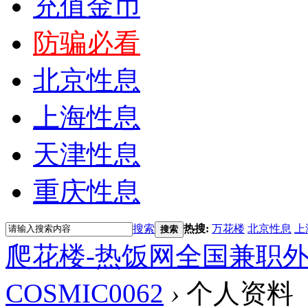
充值金币
防骗必看
北京性息
上海性息
天津性息
重庆性息
搜索
热搜:
万花楼
北京性息
上
搜索
爬花楼-热饭网全国兼职
COSMIC0062
›
个人资料