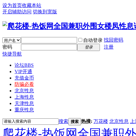
设为首页
收藏本站
开启辅助访问
切换到宽版
找回密码
自动登录
密码
注册
登录
快捷导航
论坛
BBS
VIP开通
充值金币
防骗必看
北京性息
上海性息
天津性息
重庆性息
搜索
热搜:
万花楼
北京性息
上
搜索
爬花楼-热饭网全国兼职