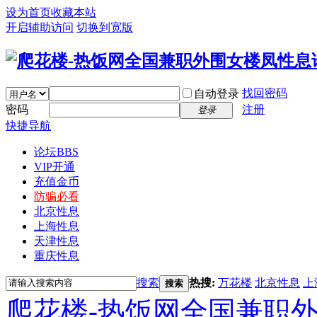
设为首页
收藏本站
开启辅助访问
切换到宽版
找回密码
自动登录
密码
注册
登录
快捷导航
论坛
BBS
VIP开通
充值金币
防骗必看
北京性息
上海性息
天津性息
重庆性息
搜索
热搜:
万花楼
北京性息
上
搜索
爬花楼-热饭网全国兼职