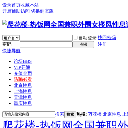
设为首页
收藏本站
开启辅助访问
切换到宽版
找回密码
自动登录
密码
注册
登录
快捷导航
论坛
BBS
VIP开通
充值金币
防骗必看
北京性息
上海性息
天津性息
重庆性息
搜索
热搜:
万花楼
北京性息
上
搜索
爬花楼-热饭网全国兼职