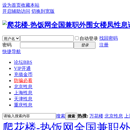
设为首页
收藏本站
开启辅助访问
切换到宽版
找回密码
自动登录
密码
注册
登录
快捷导航
论坛
BBS
VIP开通
充值金币
防骗必看
北京性息
上海性息
天津性息
重庆性息
搜索
热搜:
万花楼
北京性息
上
搜索
爬花楼-热饭网全国兼职