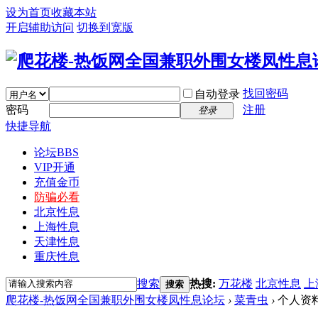
设为首页
收藏本站
开启辅助访问
切换到宽版
找回密码
自动登录
密码
注册
登录
快捷导航
论坛
BBS
VIP开通
充值金币
防骗必看
北京性息
上海性息
天津性息
重庆性息
搜索
热搜:
万花楼
北京性息
上
搜索
爬花楼-热饭网全国兼职外围女楼凤性息论坛
›
菜青虫
›
个人资