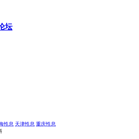
海性息
天津性息
重庆性息
料