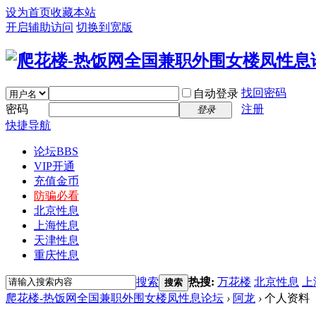
设为首页
收藏本站
开启辅助访问
切换到宽版
找回密码
自动登录
密码
注册
登录
快捷导航
论坛
BBS
VIP开通
充值金币
防骗必看
北京性息
上海性息
天津性息
重庆性息
搜索
热搜:
万花楼
北京性息
上
搜索
爬花楼-热饭网全国兼职外围女楼凤性息论坛
›
阿龙
›
个人资料