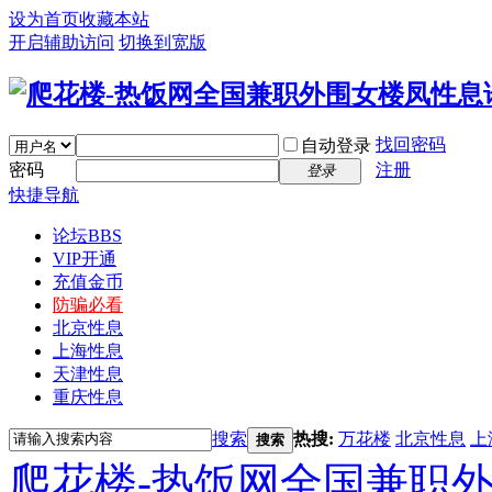
设为首页
收藏本站
开启辅助访问
切换到宽版
找回密码
自动登录
密码
注册
登录
快捷导航
论坛
BBS
VIP开通
充值金币
防骗必看
北京性息
上海性息
天津性息
重庆性息
搜索
热搜:
万花楼
北京性息
上
搜索
爬花楼-热饭网全国兼职