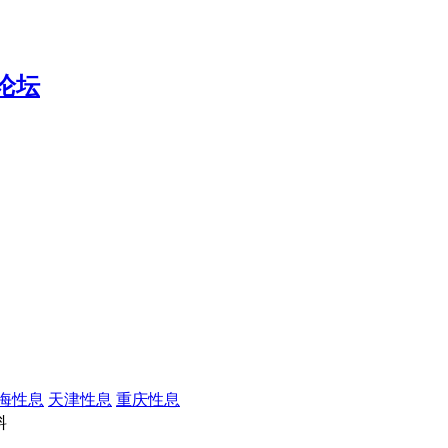
海性息
天津性息
重庆性息
料