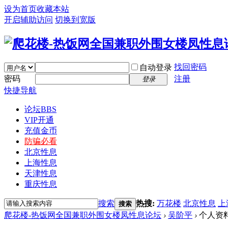
设为首页
收藏本站
开启辅助访问
切换到宽版
找回密码
自动登录
密码
注册
登录
快捷导航
论坛
BBS
VIP开通
充值金币
防骗必看
北京性息
上海性息
天津性息
重庆性息
搜索
热搜:
万花楼
北京性息
上
搜索
爬花楼-热饭网全国兼职外围女楼凤性息论坛
›
吴阶平
›
个人资