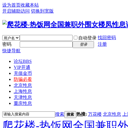
设为首页
收藏本站
开启辅助访问
切换到宽版
找回密码
自动登录
密码
注册
登录
快捷导航
论坛
BBS
VIP开通
充值金币
防骗必看
北京性息
上海性息
天津性息
重庆性息
搜索
热搜:
万花楼
北京性息
上
搜索
爬花楼-热饭网全国兼职